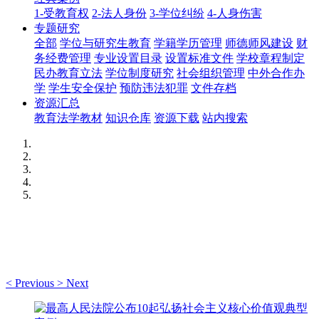
1-受教育权
2-法人身份
3-学位纠纷
4-人身伤害
专题研究
全部
学位与研究生教育
学籍学历管理
师德师风建设
财
务经费管理
专业设置目录
设置标准文件
学校章程制定
民办教育立法
学位制度研究
社会组织管理
中外合作办
学
学生安全保护
预防违法犯罪
文件存档
资源汇总
教育法学教材
知识仓库
资源下载
站内搜索
<
Previous
>
Next