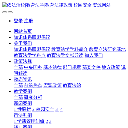
登录
注册
网站首页
知识体系联盟倡议
关于我们
知识体系联盟倡议
教育法学学科简介
教育立法研究基地
教育法学学科点
教育法学文献导读
加入我们
政策法规
全部
中央国办
基本法律
部门规章
部委文件
地方政策
说
明解读
动态资讯
全部
前沿热点
宏观政策
教育法治
教学案例
全部
研究分析
新闻案例
1-性骚扰
2-校园安全
3-
4
司法判例
1 学籍管理纠纷
2
3
经典案例