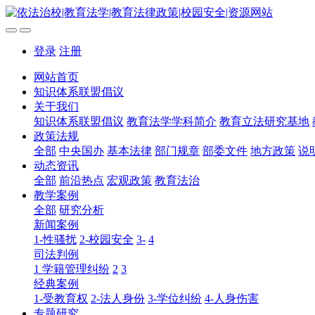
登录
注册
网站首页
知识体系联盟倡议
关于我们
知识体系联盟倡议
教育法学学科简介
教育立法研究基地
政策法规
全部
中央国办
基本法律
部门规章
部委文件
地方政策
说
动态资讯
全部
前沿热点
宏观政策
教育法治
教学案例
全部
研究分析
新闻案例
1-性骚扰
2-校园安全
3-
4
司法判例
1 学籍管理纠纷
2
3
经典案例
1-受教育权
2-法人身份
3-学位纠纷
4-人身伤害
专题研究