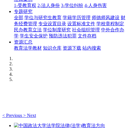
1-受教育权
2-法人身份
3-学位纠纷
4-人身伤害
专题研究
全部
学位与研究生教育
学籍学历管理
师德师风建设
财
务经费管理
专业设置目录
设置标准文件
学校章程制定
民办教育立法
学位制度研究
社会组织管理
中外合作办
学
学生安全保护
预防违法犯罪
文件存档
资源汇总
教育法学教材
知识仓库
资源下载
站内搜索
<
Previous
>
Next