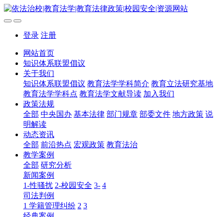
登录
注册
网站首页
知识体系联盟倡议
关于我们
知识体系联盟倡议
教育法学学科简介
教育立法研究基地
教育法学学科点
教育法学文献导读
加入我们
政策法规
全部
中央国办
基本法律
部门规章
部委文件
地方政策
说
明解读
动态资讯
全部
前沿热点
宏观政策
教育法治
教学案例
全部
研究分析
新闻案例
1-性骚扰
2-校园安全
3-
4
司法判例
1 学籍管理纠纷
2
3
经典案例