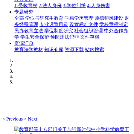
1-受教育权
2-法人身份
3-学位纠纷
4-人身伤害
专题研究
全部
学位与研究生教育
学籍学历管理
师德师风建设
财
务经费管理
专业设置目录
设置标准文件
学校章程制定
民办教育立法
学位制度研究
社会组织管理
中外合作办
学
学生安全保护
预防违法犯罪
文件存档
资源汇总
教育法学教材
知识仓库
资源下载
站内搜索
<
Previous
>
Next