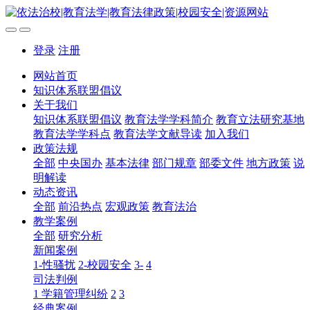
登录
注册
网站首页
知识体系联盟倡议
关于我们
知识体系联盟倡议
教育法学学科简介
教育立法研究基地
教育法学学科点
教育法学文献导读
加入我们
政策法规
全部
中央国办
基本法律
部门规章
部委文件
地方政策
说
明解读
动态资讯
全部
前沿热点
宏观政策
教育法治
教学案例
全部
研究分析
新闻案例
1-性骚扰
2-校园安全
3-
4
司法判例
1 学籍管理纠纷
2
3
经典案例