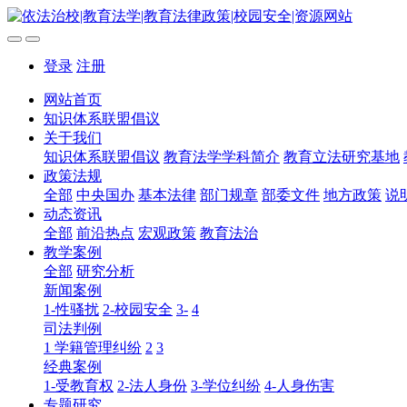
登录
注册
网站首页
知识体系联盟倡议
关于我们
知识体系联盟倡议
教育法学学科简介
教育立法研究基地
政策法规
全部
中央国办
基本法律
部门规章
部委文件
地方政策
说
动态资讯
全部
前沿热点
宏观政策
教育法治
教学案例
全部
研究分析
新闻案例
1-性骚扰
2-校园安全
3-
4
司法判例
1 学籍管理纠纷
2
3
经典案例
1-受教育权
2-法人身份
3-学位纠纷
4-人身伤害
专题研究