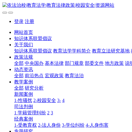
登录
注册
网站首页
知识体系联盟倡议
关于我们
知识体系联盟倡议
教育法学学科简介
教育立法研究基地
政策法规
全部
中央国办
基本法律
部门规章
部委文件
地方政策
说
动态资讯
全部
前沿热点
宏观政策
教育法治
教学案例
全部
研究分析
新闻案例
1-性骚扰
2-校园安全
3-
4
司法判例
1 学籍管理纠纷
2
3
经典案例
1-受教育权
2-法人身份
3-学位纠纷
4-人身伤害
专题研究