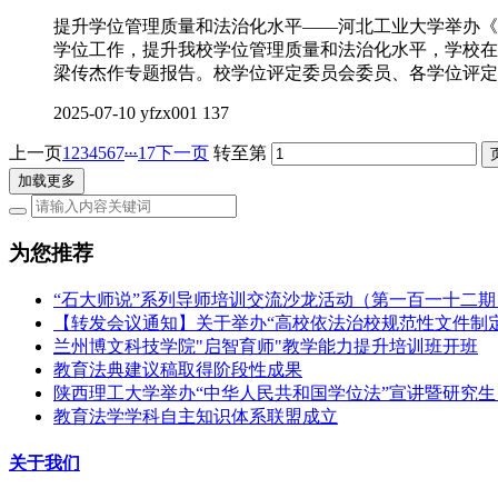
提升学位管理质量和法治化水平——河北工业大学举办《
学位工作，提升我校学位管理质量和法治化水平，学校在
梁传杰作专题报告。校学位评定委员会委员、各学位评定
2025-07-10
yfzx001
137
...
上一页
1
2
3
4
5
6
7
17
下一页
转至第
加载更多
为您推荐
“石大师说”系列导师培训交流沙龙活动（第一百一十二
【转发会议通知】关于举办“高校依法治校规范性文件制定
兰州博文科技学院"启智育师"教学能力提升培训班开班
教育法典建议稿取得阶段性成果
陕西理工大学举办“中华人民共和国学位法”宣讲暨研究生
教育法学学科自主知识体系联盟成立
关于我们