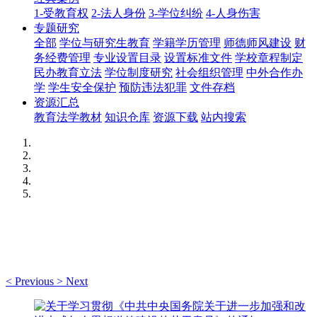
1-受教育权
2-法人身份
3-学位纠纷
4-人身伤害
专题研究
全部
学位与研究生教育
学籍学历管理
师德师风建设
财
务经费管理
专业设置目录
设置标准文件
学校章程制定
民办教育立法
学位制度研究
社会组织管理
中外合作办
学
学生安全保护
预防违法犯罪
文件存档
资源汇总
教育法学教材
知识仓库
资源下载
站内搜索
<
Previous
>
Next