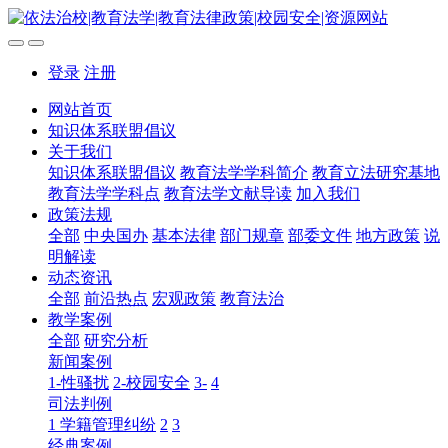
登录
注册
网站首页
知识体系联盟倡议
关于我们
知识体系联盟倡议
教育法学学科简介
教育立法研究基地
教育法学学科点
教育法学文献导读
加入我们
政策法规
全部
中央国办
基本法律
部门规章
部委文件
地方政策
说
明解读
动态资讯
全部
前沿热点
宏观政策
教育法治
教学案例
全部
研究分析
新闻案例
1-性骚扰
2-校园安全
3-
4
司法判例
1 学籍管理纠纷
2
3
经典案例