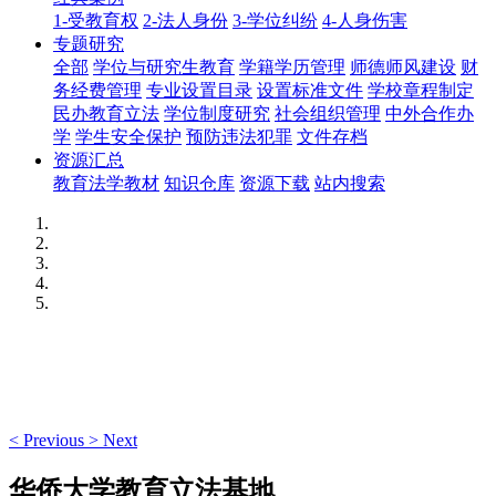
1-受教育权
2-法人身份
3-学位纠纷
4-人身伤害
专题研究
全部
学位与研究生教育
学籍学历管理
师德师风建设
财
务经费管理
专业设置目录
设置标准文件
学校章程制定
民办教育立法
学位制度研究
社会组织管理
中外合作办
学
学生安全保护
预防违法犯罪
文件存档
资源汇总
教育法学教材
知识仓库
资源下载
站内搜索
<
Previous
>
Next
华侨大学教育立法基地