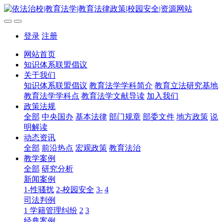
登录
注册
网站首页
知识体系联盟倡议
关于我们
知识体系联盟倡议
教育法学学科简介
教育立法研究基地
教育法学学科点
教育法学文献导读
加入我们
政策法规
全部
中央国办
基本法律
部门规章
部委文件
地方政策
说
明解读
动态资讯
全部
前沿热点
宏观政策
教育法治
教学案例
全部
研究分析
新闻案例
1-性骚扰
2-校园安全
3-
4
司法判例
1 学籍管理纠纷
2
3
经典案例