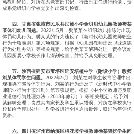
离教师岗位。对所在系党支部书记、行政副主任进行约谈，责
成系党组织向学校党委作出深刻检查。
四、甘肃省张掖市民乐县民族小学金贝贝幼儿园教师樊某
某体罚幼儿问题。
2022年5月，樊某某在组织幼儿排练时出现
体罚幼儿行为。樊某某的行为违反了《新时代幼儿园教师职业
行为十项准则》第六项规定。根据《幼儿园教师违反职业道德
行为处理办法》等相关规定，给予樊某某解聘处理，责令该幼
儿园所属小学校长作出深刻检查，并给予其免职处理。
五、陕西省延安市宝塔区延安培植中学（附设小学）教师
刘某体罚学生问题。
2022年5月，刘某在对学生教育管理中出
现推搡打骂等体罚行为。刘某的行为违反了《新时代中小学教
师职业行为十项准则》第五项规定。根据《中小学教师违反职
业道德行为处理办法（2018年修订）》等相关规定，给予刘
某解聘处理，责成其向家长及学生承认错误。对所在学校执行
校长给予停职处理，对学校进行全区通报批评，取消当年评优
资格。
六、四川省泸州市纳溪区棉花坡学校教师徐某骚扰学生问