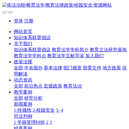
登录
注册
网站首页
知识体系联盟倡议
关于我们
知识体系联盟倡议
教育法学学科简介
教育立法研究基地
教育法学学科点
教育法学文献导读
加入我们
政策法规
全部
中央国办
基本法律
部门规章
部委文件
地方政策
说
明解读
动态资讯
全部
前沿热点
宏观政策
教育法治
教学案例
全部
研究分析
新闻案例
1-性骚扰
2-校园安全
3-
4
司法判例
1 学籍管理纠纷
2
3
经典案例