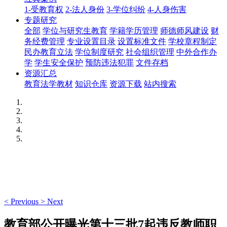
1-受教育权
2-法人身份
3-学位纠纷
4-人身伤害
专题研究
全部
学位与研究生教育
学籍学历管理
师德师风建设
财
务经费管理
专业设置目录
设置标准文件
学校章程制定
民办教育立法
学位制度研究
社会组织管理
中外合作办
学
学生安全保护
预防违法犯罪
文件存档
资源汇总
教育法学教材
知识仓库
资源下载
站内搜索
<
Previous
>
Next
教育部公开曝光第十三批7起违反教师职