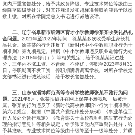
党内严重警告处分，给予其政务降级、专业技术岗位等级由三
级降至四级等处分，对其违规滥发和超标准领取的津贴予以悉
数上缴。对所在学院党总支书记进行诫勉谈话。
二、辽宁省阜新市细河区育才小学教师徐某某收受礼品礼
金问题。
2021年至2022年期间，徐某某多次收受学生家长礼
品礼金。徐某某的行为违反了《新时代中小学教师职业行为十
项准则》第九项规定。根据《中小学教师违反职业道德行为处
理办法（2018年修订）》等相关规定，给予徐某某记过处
分，三年内不涨工资、不晋级、不评优，停职至2023年8月31
日，停职期间不发工资，停职期满后调离学校。对所在学校党
支部书记进行诫勉谈话，给予校长警告处分。
三、山东省淄博师范高等专科学校教师张某不雅行为问
题。
2021年8月，张某拍摄并在网上保存不雅视频，后被泄
露。张某的行为违反了《新时代高校教师职业行为十项准则》
第六项规定。根据《中国共产党纪律处分条例》《事业单位工
作人员处分暂行规定》《教育部关于高校教师师德失范行为处
理的指导意见》等相关规定，给予张某党内严重警告处分，给
予其撤职、专业技术岗位等级由十级降至十一级等处分，并调