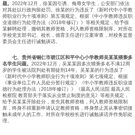
题。
2022年12月，徐某因引诱、侮辱女学生，公安部门依法
对其处以行政拘留处罚。徐某的行为违反了《新时代中小学教
师职业行为十项准则》第五项规定。根据《中小学教师违反职
业道德行为处理办法（2018年修订）》等相关规定，给予徐
某解聘处理，撤销其教师资格，列入教师资格限制库。对所在
学校党支部书记、校长，德育主任进行立案审查，对校务监督
委员会主任进行诫勉谈话。
七、贵州省铜仁市碧江区和平中心小学教师吴某某猥亵多
名学生问题。
2022年12月，吴某某因多次猥亵多名不满12周
岁的学生被法院判处有期徒刑14年。吴某某的行为违反了
《新时代中小学教师职业行为十项准则》第七项规定。根据
《事业单位工作人员处分暂行规定》《中小学教师违反职业道
德行为处理办法（2018年修订）》《最高人民法院 最高人民
检察院 教育部关于落实从业禁止制度的意见》等相关规定，
给予吴某某开除处分，丧失其教师资格，列入教师资格限制
库，终身不得重新申请认定教师资格，终身禁止其从事密切接
触未成年人的工作。对所在学校校长进行诫勉谈话并作免职处
理。