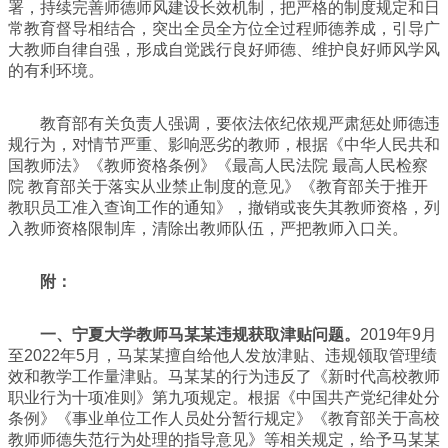
署，持续完善师德师风建设长效机制，把严格的制度规定和日
常教育督导相结合，突出全员全方位全过程师德养成，引导广
大教师自律自强，形成自觉践行良好师德、维护良好师风学风
的有利环境。
教育部有关负责人强调，要依法依纪依规严肃惩处师德违
规行为，对情节严重、影响恶劣的教师，根据《中华人民共和
国教师法》《教师资格条例》《最高人民法院 最高人民检察
院 教育部关于落实从业禁止制度的意见》《教育部关于推开
教职员工准入查询工作的通知》，撤销或丧失其教师资格，列
入教师资格限制库，清除出教师队伍，严把教师入口关。
附：
一、宁夏大学教师马某某违规获取津贴问题。
2019年9月
至2022年5月，马某某擅自给他人发放津贴、违规领取管理绩
效和教学工作量津贴。马某某的行为违反了《新时代高校教师
职业行为十项准则》第九项规定。根据《中国共产党纪律处分
条例》《事业单位工作人员处分暂行规定》《教育部关于高校
教师师德失范行为处理的指导意见》等相关规定，给予马某某